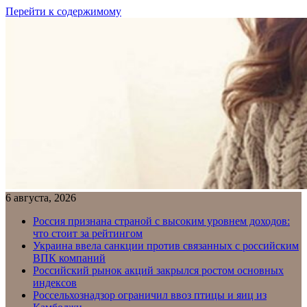
Перейти к содержимому
6 августа, 2026
Россия признана страной с высоким уровнем доходов:
что стоит за рейтингом
Украина ввела санкции против связанных с российским
ВПК компаний
Российский рынок акций закрылся ростом основных
индексов
Россельхознадзор ограничил ввоз птицы и яиц из