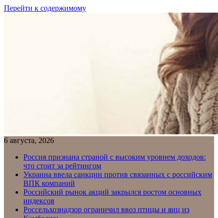
Перейти к содержимому
6 августа, 2026
Россия признана страной с высоким уровнем доходов:
что стоит за рейтингом
Украина ввела санкции против связанных с российским
ВПК компаний
Российский рынок акций закрылся ростом основных
индексов
Россельхознадзор ограничил ввоз птицы и яиц из