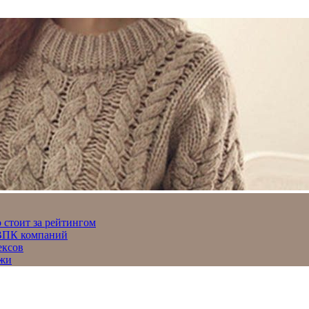
 стоит за рейтингом
 ВПК компаний
ексов
джи