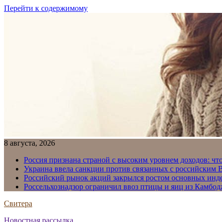
Перейти к содержимому
8 августа, 2026
Россия признана страной с высоким уровнем доходов: что
Украина ввела санкции против связанных с российским
Российский рынок акций закрылся ростом основных инд
Россельхознадзор ограничил ввоз птицы и яиц из Камбо
Свитера
Новостная рассылка