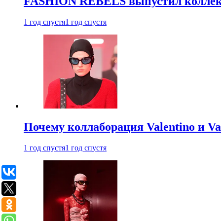
FASHION REBELS выпустил коллек
1 год спустя
1 год спустя
Почему коллаборация Valentino и V
1 год спустя
1 год спустя