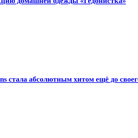
цию домашней одежды «Гедонистка»
ans стала абсолютным хитом ещё до своег