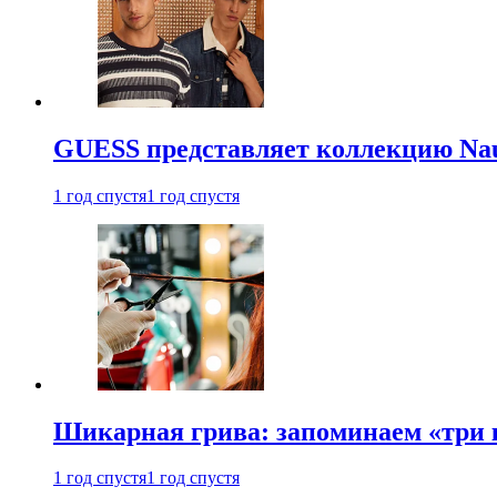
GUESS представляет коллекцию Nau
1 год спустя
1 год спустя
Шикарная грива: запоминаем «три
1 год спустя
1 год спустя