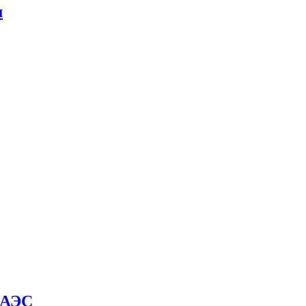
м
й АЭС