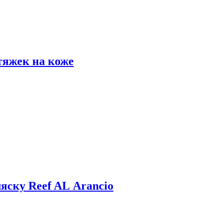
тяжек на коже
яску Reef AL Arancio