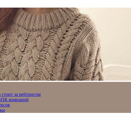
 стоит за рейтингом
 ВПК компаний
ексов
джи