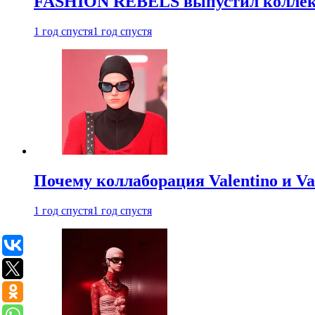
FASHION REBELS выпустил коллек
1 год спустя
1 год спустя
Почему коллаборация Valentino и V
1 год спустя
1 год спустя