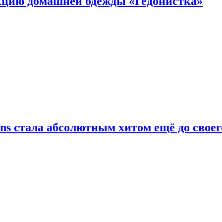
цию домашней одежды «Гедонистка»
ans стала абсолютным хитом ещё до своег