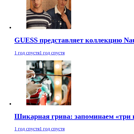
GUESS представляет коллекцию Nau
1 год спустя
1 год спустя
Шикарная грива: запоминаем «три
1 год спустя
1 год спустя