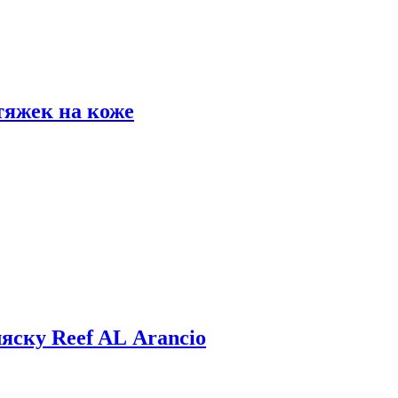
тяжек на коже
яску Reef AL Arancio