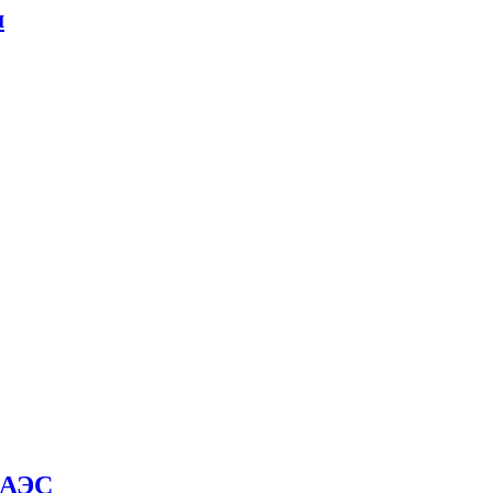
м
й АЭС