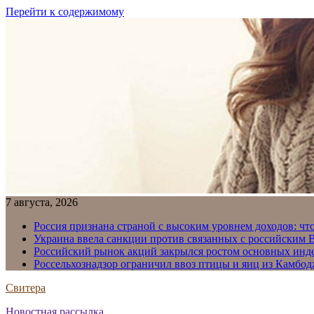
Перейти к содержимому
7 августа, 2026
Россия признана страной с высоким уровнем доходов: что
Украина ввела санкции против связанных с российским
Российский рынок акций закрылся ростом основных инд
Россельхознадзор ограничил ввоз птицы и яиц из Камбо
Свитера
Новостная рассылка