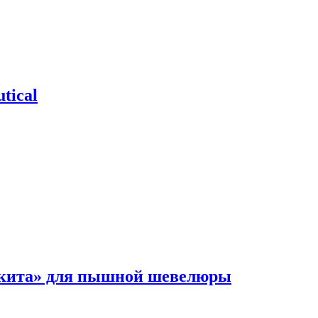
tical
 кита» для пышной шевелюры