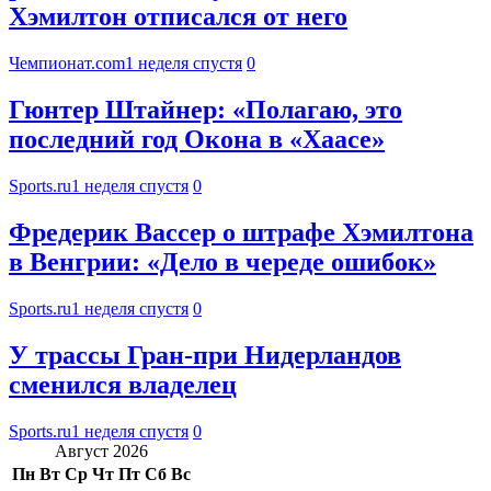
Хэмилтон отписался от него
Чемпионат.com
1 неделя спустя
0
Гюнтер Штайнер: «Полагаю, это
последний год Окона в «Хаасе»
Sports.ru
1 неделя спустя
0
Фредерик Вассер о штрафе Хэмилтона
в Венгрии: «Дело в череде ошибок»
Sports.ru
1 неделя спустя
0
У трассы Гран-при Нидерландов
сменился владелец
Sports.ru
1 неделя спустя
0
Август 2026
Пн
Вт
Ср
Чт
Пт
Сб
Вс