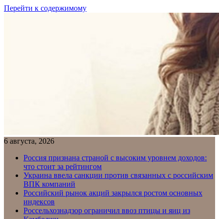
Перейти к содержимому
6 августа, 2026
Россия признана страной с высоким уровнем доходов:
что стоит за рейтингом
Украина ввела санкции против связанных с российским
ВПК компаний
Российский рынок акций закрылся ростом основных
индексов
Россельхознадзор ограничил ввоз птицы и яиц из