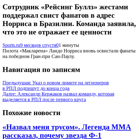
Сотрудник «Рейсинг Буллз» жестами
поддержал свист фанатов в адрес
Норриса в Бразилии. Команда заявила,
что это не отражает ее ценности
Sports.ru
9 месяцев спустя
0
1 минуты
Пилота «Макларена» Ландо Норриса вновь освистали фанаты
на победном Гран-при Сан-Паулу.
Навигация по записям
Предыдущая:
Указ о новом лимите на легионеров
в РПЛ подпишут до конца года
Далее:
Александр Кержаков назвал команду, которая
выделяется в РПЛ после первого круга
Похожие новости
«Назвал меня трусом». Легенда ММА
рассказал, почему звезда Ф-1