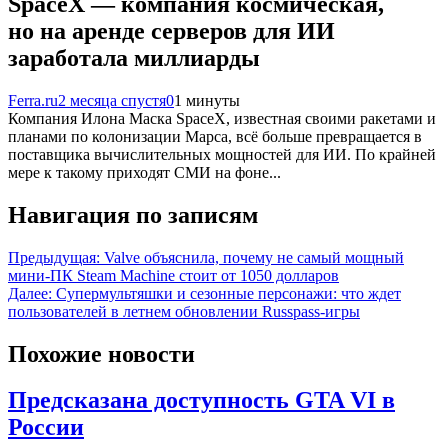
SpaceX — компания космическая,
но на аренде серверов для ИИ
заработала миллиарды
Ferra.ru
2 месяца спустя
0
1 минуты
Компания Илона Маска SpaceX, известная своими ракетами и
планами по колонизации Марса, всё больше превращается в
поставщика вычислительных мощностей для ИИ. По крайней
мере к такому приходят СМИ на фоне...
Навигация по записям
Предыдущая:
Valve объяснила, почему не самый мощный
мини-ПК Steam Machine стоит от 1050 долларов
Далее:
Супермультяшки и сезонные персонажи: что ждет
пользователей в летнем обновлении Russpass-игры
Похожие новости
Предсказана доступность GTA VI в
России