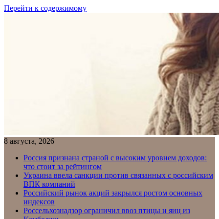
Перейти к содержимому
8 августа, 2026
Россия признана страной с высоким уровнем доходов:
что стоит за рейтингом
Украина ввела санкции против связанных с российским
ВПК компаний
Российский рынок акций закрылся ростом основных
индексов
Россельхознадзор ограничил ввоз птицы и яиц из