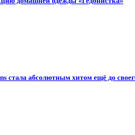
цию домашней одежды «Гедонистка»
ans стала абсолютным хитом ещё до своег