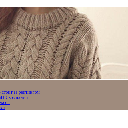
 стоит за рейтингом
 ВПК компаний
ексов
джи