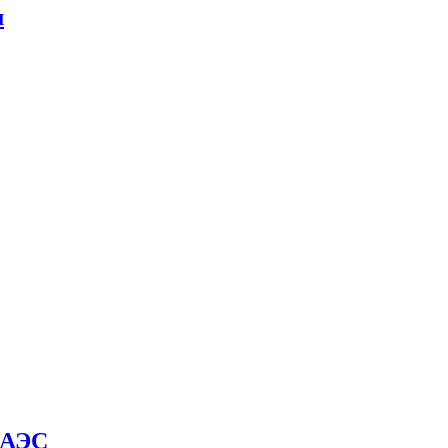
м
й АЭС