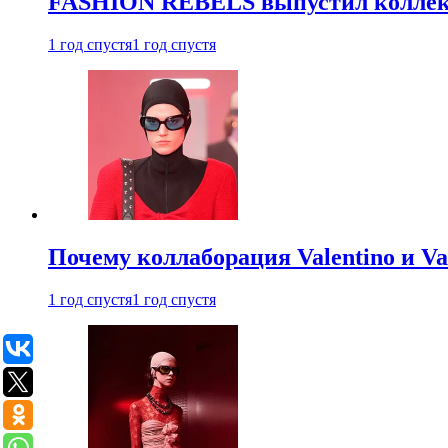
FASHION REBELS выпустил коллек
1 год спустя
1 год спустя
Почему коллаборация Valentino и V
1 год спустя
1 год спустя