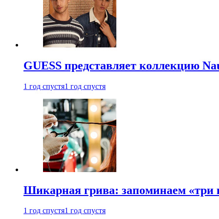
GUESS представляет коллекцию Nau
1 год спустя
1 год спустя
Шикарная грива: запоминаем «три
1 год спустя
1 год спустя