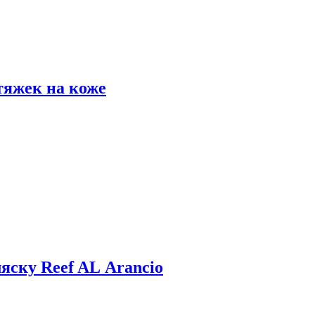
тяжек на коже
яску Reef AL Arancio