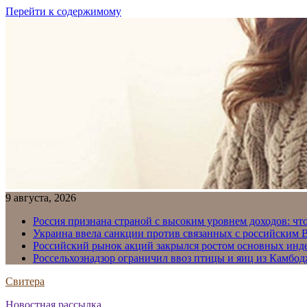
Перейти к содержимому
9 августа, 2026
Россия признана страной с высоким уровнем доходов: что
Украина ввела санкции против связанных с российским
Российский рынок акций закрылся ростом основных инд
Россельхознадзор ограничил ввоз птицы и яиц из Камбо
Свитера
Новостная рассылка