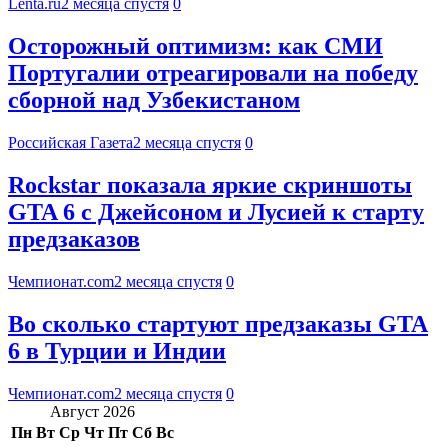
Lenta.ru
2 месяца спустя
0
Осторожный оптимизм: как СМИ
Португалии отреагировали на победу
сборной над Узбекистаном
Российская Газета
2 месяца спустя
0
Rockstar показала яркие скриншоты
GTA 6 с Джейсоном и Лусией к старту
предзаказов
Чемпионат.com
2 месяца спустя
0
Во сколько стартуют предзаказы GTA
6 в Турции и Индии
Чемпионат.com
2 месяца спустя
0
Август 2026
Пн
Вт
Ср
Чт
Пт
Сб
Вс