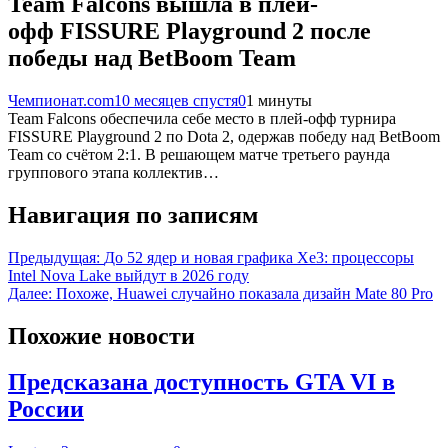
Team Falcons вышла в плей-
офф FISSURE Playground 2 после
победы над BetBoom Team
Чемпионат.com
10 месяцев спустя
0
1 минуты
Team Falcons обеспечила себе место в плей-офф турнира
FISSURE Playground 2 по Dota 2, одержав победу над BetBoom
Team со счётом 2:1. В решающем матче третьего раунда
группового этапа коллектив…
Навигация по записям
Предыдущая:
До 52 ядер и новая графика Xe3: процессоры
Intel Nova Lake выйдут в 2026 году
Далее:
Похоже, Huawei случайно показала дизайн Mate 80 Pro
Похожие новости
Предсказана доступность GTA VI в
России