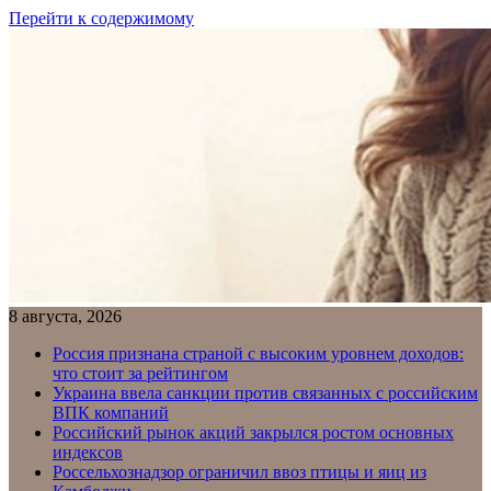
Перейти к содержимому
8 августа, 2026
Россия признана страной с высоким уровнем доходов:
что стоит за рейтингом
Украина ввела санкции против связанных с российским
ВПК компаний
Российский рынок акций закрылся ростом основных
индексов
Россельхознадзор ограничил ввоз птицы и яиц из