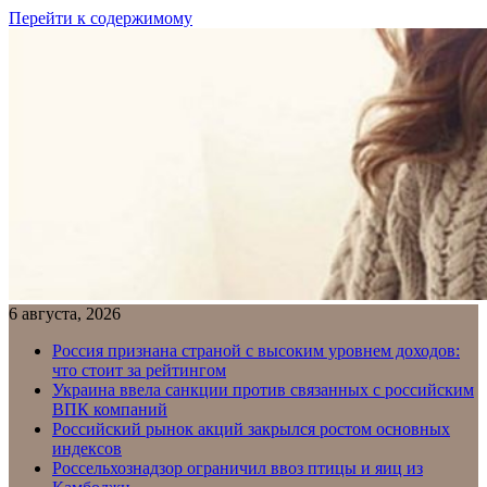
Перейти к содержимому
6 августа, 2026
Россия признана страной с высоким уровнем доходов:
что стоит за рейтингом
Украина ввела санкции против связанных с российским
ВПК компаний
Российский рынок акций закрылся ростом основных
индексов
Россельхознадзор ограничил ввоз птицы и яиц из