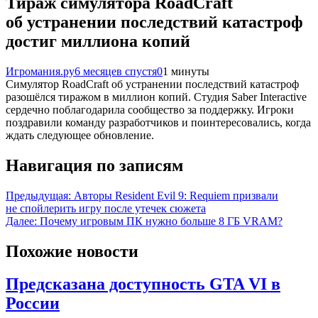
Тираж симулятора RoadCraft
об устранении последствий катастроф
достиг миллиона копий
Игромания.ру
6 месяцев спустя
0
1 минуты
Симулятор RoadCraft об устранении последствий катастроф
разошёлся тиражом в миллион копий. Студия Saber Interactive
сердечно поблагодарила сообщество за поддержку. Игроки
поздравили команду разработчиков и поинтересовались, когда
ждать следующее обновление.
Навигация по записям
Предыдущая:
Авторы Resident Evil 9: Requiem призвали
не спойлерить игру после утечек сюжета
Далее:
Почему игровым ПК нужно больше 8 ГБ VRAM?
Похожие новости
Предсказана доступность GTA VI в
России