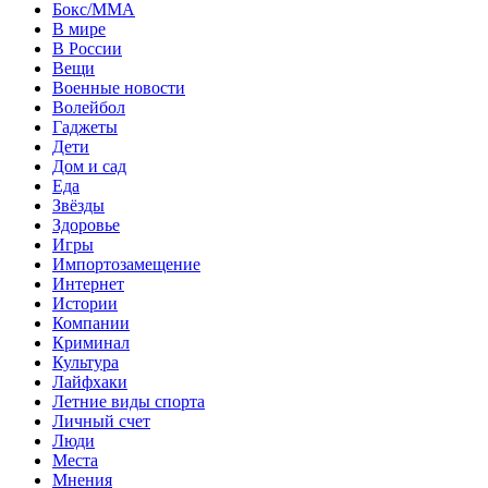
Бокс/MMA
В мире
В России
Вещи
Военные новости
Волейбол
Гаджеты
Дети
Дом и сад
Еда
Звёзды
Здоровье
Игры
Импортозамещение
Интернет
Истории
Компании
Криминал
Культура
Лайфхаки
Летние виды спорта
Личный счет
Люди
Места
Мнения