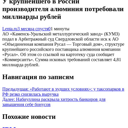
У крупнейшего в России
производителя алюминия потребовали
миллиарды рублей
Lenta.ru
3 месяца спустя
0
1 минуты
АО «Каменск-Уральский металлургический завод» (КУМЗ)
подал в Арбитражный суд Свердловской области иск к АО
«Объединенная компания Русал — Торговый дом», структуре
крупнейшего российского поставщика алюминия компании
«Русал». Об этом со ссылкой на картотеку суда сообщает
«Коммерсантъ». Сумма исковых требований составляет 4,81
миллиарда рублей.
Навигация по записям
Предыдущая:
«Работают в худших условиях»: у таксопарков в
РФ резко снизилась выручка
Далее:
Набиуллина раскрыла хитрость банкиров для
завышения себе бонусов
Похожие новости