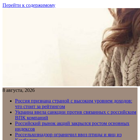
Перейти к содержимому
8 августа, 2026
Россия признана страной с высоким уровнем доходов:
что стоит за рейтингом
Украина ввела санкции против связанных с российским
ВПК компаний
Российский рынок акций закрылся ростом основных
индексов
Россельхознадзор ограничил ввоз птицы и яиц из