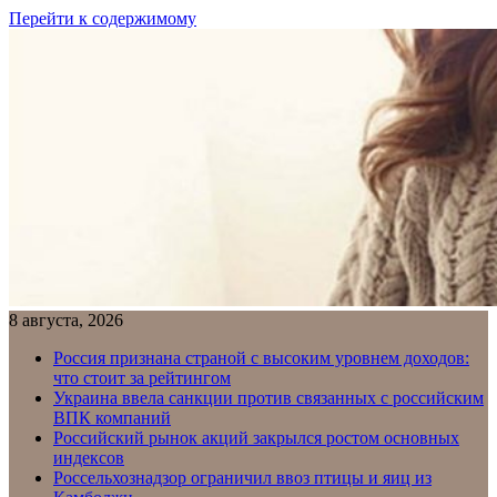
Перейти к содержимому
8 августа, 2026
Россия признана страной с высоким уровнем доходов:
что стоит за рейтингом
Украина ввела санкции против связанных с российским
ВПК компаний
Российский рынок акций закрылся ростом основных
индексов
Россельхознадзор ограничил ввоз птицы и яиц из