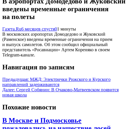
В аэропортах Домодедово и Жуковский
введены временные ограничения
на полеты
Газета.Ru
6 месяцев спустя
0
1 минуты
В московских аэропортах Домодедово и Жуковский
(Раменское) введены временные ограничения на прием
и выпуск самолетов. Об этом сообщил официальный
представитель «Росавиации» Артем Кореняко в своем
Telegram-канале.
Навигация по записям
Предыдущая:
МЖД: Электрички Рижского и Курского
направлений задерживаются
Далее:
Сергей Собянин: В Очаково-Матвеевском появится
новая школа
Похожие новости
В Москве и Подмосковье
пожаловались на нашествие лосей