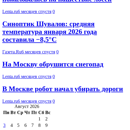
Lenta.ru
6 месяцев спустя
0
Синоптик Шувалов: средняя
температура января 2026 года
составила −8,5°C
Газета.Ru
6 месяцев спустя
0
На Москву обрушится снегопад
Lenta.ru
6 месяцев спустя
0
В Москве робот начал убирать дороги
Lenta.ru
6 месяцев спустя
0
Август 2026
Пн
Вт
Ср
Чт
Пт
Сб
Вс
1
2
3
4
5
6
7
8
9