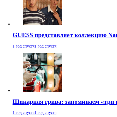
GUESS представляет коллекцию Nau
1 год спустя
1 год спустя
Шикарная грива: запоминаем «три
1 год спустя
1 год спустя