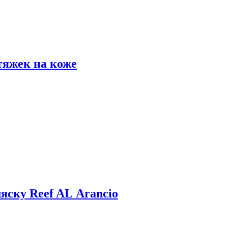
тяжек на коже
яску Reef AL Arancio