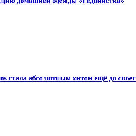
цию домашней одежды «Гедонистка»
ans стала абсолютным хитом ещё до своег