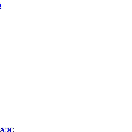
м
й АЭС