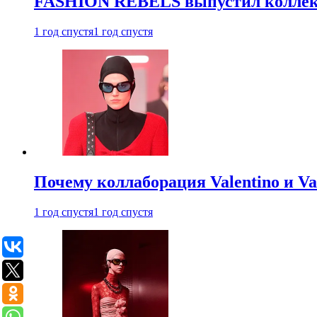
FASHION REBELS выпустил коллек
1 год спустя
1 год спустя
Почему коллаборация Valentino и V
1 год спустя
1 год спустя