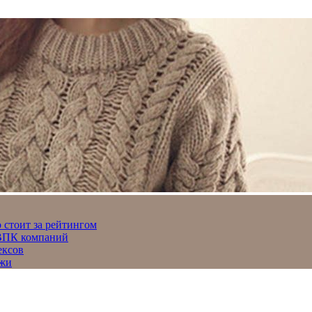
 стоит за рейтингом
 ВПК компаний
ексов
джи