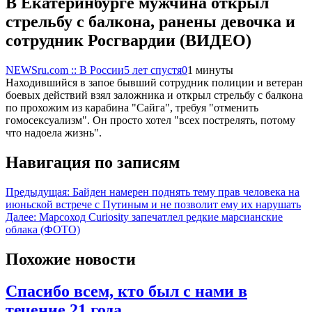
В Екатеринбурге мужчина открыл
стрельбу с балкона, ранены девочка и
сотрудник Росгвардии (ВИДЕО)
NEWSru.com :: В России
5 лет спустя
0
1 минуты
Находившийся в запое бывший сотрудник полиции и ветеран
боевых действий взял заложника и открыл стрельбу с балкона
по прохожим из карабина "Сайга", требуя "отменить
гомосексуализм". Он просто хотел "всех пострелять, потому
что надоела жизнь".
Навигация по записям
Предыдущая:
Байден намерен поднять тему прав человека на
июньской встрече с Путиным и не позволит ему их нарушать
Далее:
Марсоход Curiosity запечатлел редкие марсианские
облака (ФОТО)
Похожие новости
Спасибо всем, кто был с нами в
течение 21 года