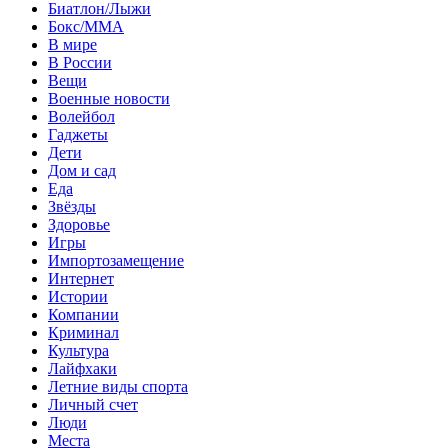
Биатлон/Лыжи
Бокс/MMA
В мире
В России
Вещи
Военные новости
Волейбол
Гаджеты
Дети
Дом и сад
Еда
Звёзды
Здоровье
Игры
Импортозамещение
Интернет
Истории
Компании
Криминал
Культура
Лайфхаки
Летние виды спорта
Личный счет
Люди
Места