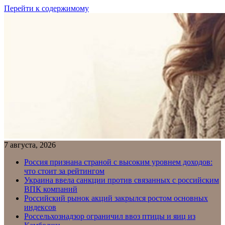
Перейти к содержимому
7 августа, 2026
Россия признана страной с высоким уровнем доходов:
что стоит за рейтингом
Украина ввела санкции против связанных с российским
ВПК компаний
Российский рынок акций закрылся ростом основных
индексов
Россельхознадзор ограничил ввоз птицы и яиц из