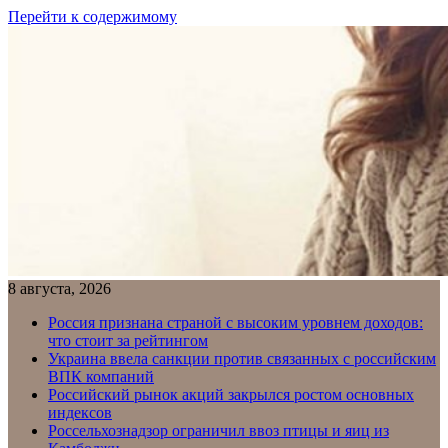
Перейти к содержимому
8 августа, 2026
Россия признана страной с высоким уровнем доходов:
что стоит за рейтингом
Украина ввела санкции против связанных с российским
ВПК компаний
Российский рынок акций закрылся ростом основных
индексов
Россельхознадзор ограничил ввоз птицы и яиц из