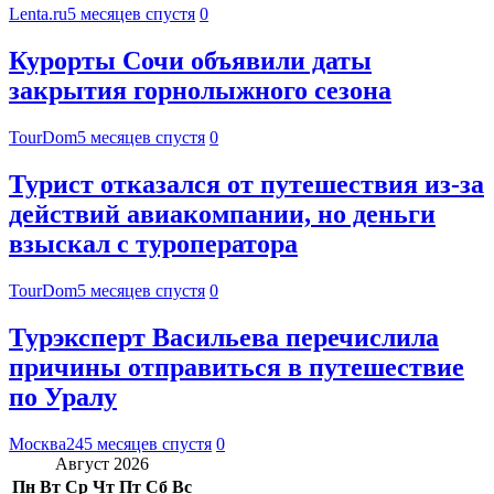
Lenta.ru
5 месяцев спустя
0
Курорты Сочи объявили даты
закрытия горнолыжного сезона
TourDom
5 месяцев спустя
0
Турист отказался от путешествия из-за
действий авиакомпании, но деньги
взыскал с туроператора
TourDom
5 месяцев спустя
0
Турэксперт Васильева перечислила
причины отправиться в путешествие
по Уралу
Москва24
5 месяцев спустя
0
Август 2026
Пн
Вт
Ср
Чт
Пт
Сб
Вс