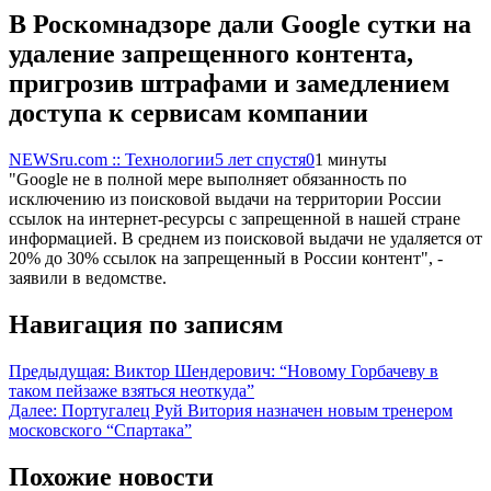
В Роскомнадзоре дали Google сутки на
удаление запрещенного контента,
пригрозив штрафами и замедлением
доступа к сервисам компании
NEWSru.com :: Технологии
5 лет спустя
0
1 минуты
"Google не в полной мере выполняет обязанность по
исключению из поисковой выдачи на территории России
ссылок на интернет-ресурсы с запрещенной в нашей стране
информацией. В среднем из поисковой выдачи не удаляется от
20% до 30% ссылок на запрещенный в России контент", -
заявили в ведомстве.
Навигация по записям
Предыдущая:
Виктор Шендерович: “Новому Горбачеву в
таком пейзаже взяться неоткуда”
Далее:
Португалец Руй Витория назначен новым тренером
московского “Спартака”
Похожие новости