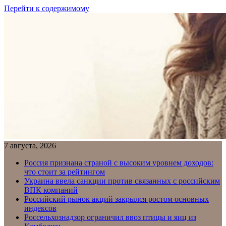
Перейти к содержимому
7 августа, 2026
Россия признана страной с высоким уровнем доходов:
что стоит за рейтингом
Украина ввела санкции против связанных с российским
ВПК компаний
Российский рынок акций закрылся ростом основных
индексов
Россельхознадзор ограничил ввоз птицы и яиц из