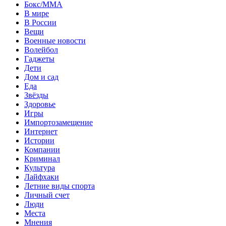
Бокс/MMA
В мире
В России
Вещи
Военные новости
Волейбол
Гаджеты
Дети
Дом и сад
Еда
Звёзды
Здоровье
Игры
Импортозамещение
Интернет
Истории
Компании
Криминал
Культура
Лайфхаки
Летние виды спорта
Личный счет
Люди
Места
Мнения