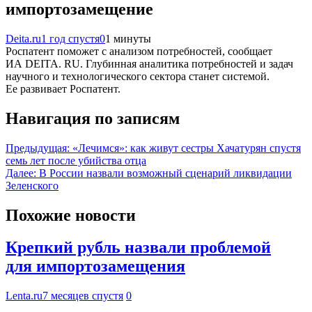
импортозамещение
Deita.ru
1 год спустя
0
1 минуты
Роспатент поможет с анализом потребностей, сообщает
ИА DEITA. RU. Глубинная аналитика потребностей и задач
научного и технологического сектора станет системой.
Ее развивает Роспатент.
Навигация по записям
Предыдущая:
«Лечимся»: как живут сестры Хачатурян спустя
семь лет после убийства отца
Далее:
В России назвали возможный сценарий ликвидации
Зеленского
Похожие новости
Крепкий рубль назвали проблемой
для импортозамещения
Lenta.ru
7 месяцев спустя
0