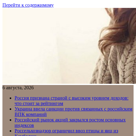
Перейти к содержимому
6 августа, 2026
Россия признана страной с высоким уровнем доходов:
что стоит за рейтингом
Украина ввела санкции против связанных с российским
ВПК компаний
Российский рынок акций закрылся ростом основных
индексов
Россельхознадзор ограничил ввоз птицы и яиц из