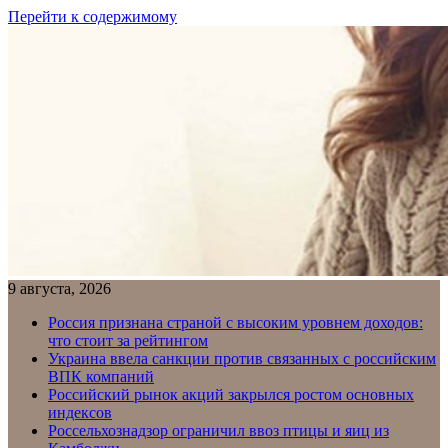
Перейти к содержимому
9 августа, 2026
Россия признана страной с высоким уровнем доходов:
что стоит за рейтингом
Украина ввела санкции против связанных с российским
ВПК компаний
Российский рынок акций закрылся ростом основных
индексов
Россельхознадзор ограничил ввоз птицы и яиц из