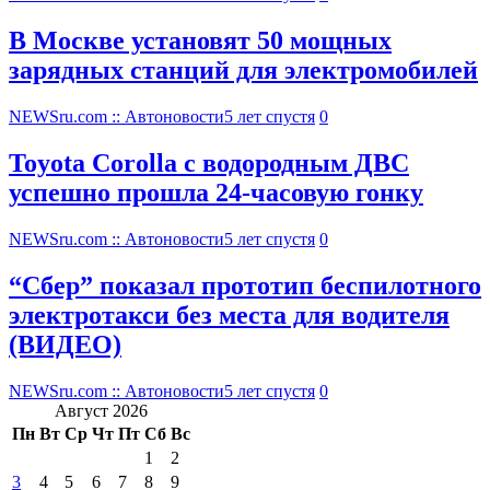
В Москве установят 50 мощных
зарядных станций для электромобилей
NEWSru.com :: Автоновости
5 лет спустя
0
Toyota Corolla с водородным ДВС
успешно прошла 24-часовую гонку
NEWSru.com :: Автоновости
5 лет спустя
0
“Сбер” показал прототип беспилотного
электротакси без места для водителя
(ВИДЕО)
NEWSru.com :: Автоновости
5 лет спустя
0
Август 2026
Пн
Вт
Ср
Чт
Пт
Сб
Вс
1
2
3
4
5
6
7
8
9