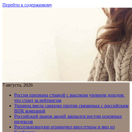
Перейти к содержимому
7 августа, 2026
Россия признана страной с высоким уровнем доходов:
что стоит за рейтингом
Украина ввела санкции против связанных с российским
ВПК компаний
Российский рынок акций закрылся ростом основных
индексов
Россельхознадзор ограничил ввоз птицы и яиц из