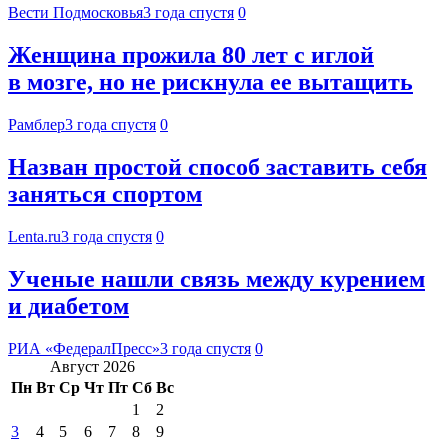
Вести Подмосковья
3 года спустя
0
Женщина прожила 80 лет с иглой
в мозге, но не рискнула ее вытащить
Рамблер
3 года спустя
0
Назван простой способ заставить себя
заняться спортом
Lenta.ru
3 года спустя
0
Ученые нашли связь между курением
и диабетом
РИА «ФедералПресс»
3 года спустя
0
Август 2026
Пн
Вт
Ср
Чт
Пт
Сб
Вс
1
2
3
4
5
6
7
8
9