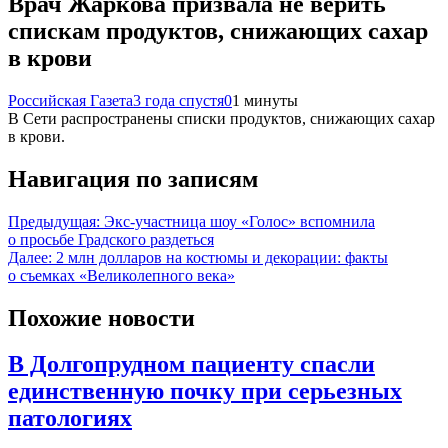
Врач Жаркова призвала не верить
спискам продуктов, снижающих сахар
в крови
Российская Газета
3 года спустя
0
1 минуты
В Сети распространены списки продуктов, снижающих сахар
в крови.
Навигация по записям
Предыдущая:
Экс-участница шоу «Голос» вспомнила
о просьбе Градского раздеться
Далее:
2 млн долларов на костюмы и декорации: факты
о съемках «Великолепного века»
Похожие новости
В Долгопрудном пациенту спасли
единственную почку при серьезных
патологиях