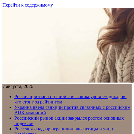
Перейти к содержимому
7 августа, 2026
Россия признана страной с высоким уровнем доходов:
что стоит за рейтингом
Украина ввела санкции против связанных с российским
ВПК компаний
Российский рынок акций закрылся ростом основных
индексов
Россельхознадзор ограничил ввоз птицы и яиц из