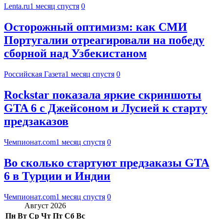
Lenta.ru
1 месяц спустя
0
Осторожный оптимизм: как СМИ
Португалии отреагировали на победу
сборной над Узбекистаном
Российская Газета
1 месяц спустя
0
Rockstar показала яркие скриншоты
GTA 6 с Джейсоном и Лусией к старту
предзаказов
Чемпионат.com
1 месяц спустя
0
Во сколько стартуют предзаказы GTA
6 в Турции и Индии
Чемпионат.com
1 месяц спустя
0
Август 2026
Пн
Вт
Ср
Чт
Пт
Сб
Вс