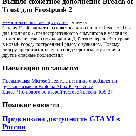
Вышло сюжетное дополнение Breach of
Trust для Frostpunk 2
Чемпионат.com
1 месяц спустя
0
1 минуты
Студия 11 bit выпустила сюжетное дополнение Breach of Trust
для Frostpunk 2, градостроительного симулятора в условиях
катастрофического похолодания. Действие перенесёт игроков
в новый город, построенный рядом с вулканом. Новому
лидеру предстоит провести город через землетрясения и
другие опасные последствия.
Навигация по записям
Предыдущая:
Microsoft вернула петицию о добавлении
русского языка в Fable на Xbox Player Voice
Далее:
Что нового во второй тестовой версии iOS 27
Похожие новости
Предсказана доступность GTA VI в
России