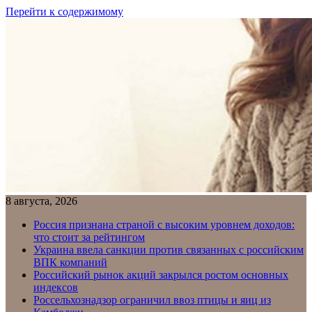
Перейти к содержимому
8 августа, 2026
Россия признана страной с высоким уровнем доходов:
что стоит за рейтингом
Украина ввела санкции против связанных с российским
ВПК компаний
Российский рынок акций закрылся ростом основных
индексов
Россельхознадзор ограничил ввоз птицы и яиц из