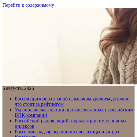
Перейти к содержимому
6 августа, 2026
Россия признана страной с высоким уровнем доходов:
что стоит за рейтингом
Украина ввела санкции против связанных с российским
ВПК компаний
Российский рынок акций закрылся ростом основных
индексов
Россельхознадзор ограничил ввоз птицы и яиц из