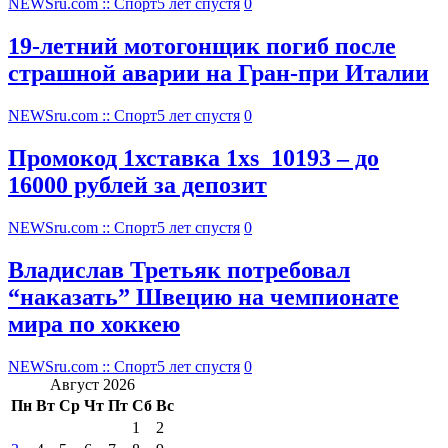
NEWSru.com :: Спорт
5 лет спустя
0
19-летний мотогонщик погиб после
страшной аварии на Гран-при Италии
NEWSru.com :: Спорт
5 лет спустя
0
Промокод 1хставка 1xs_10193 – до
16000 рублей за депозит
NEWSru.com :: Спорт
5 лет спустя
0
Владислав Третьяк потребовал
“наказать” Швецию на чемпионате
мира по хоккею
NEWSru.com :: Спорт
5 лет спустя
0
Август 2026
Пн
Вт
Ср
Чт
Пт
Сб
Вс
1
2