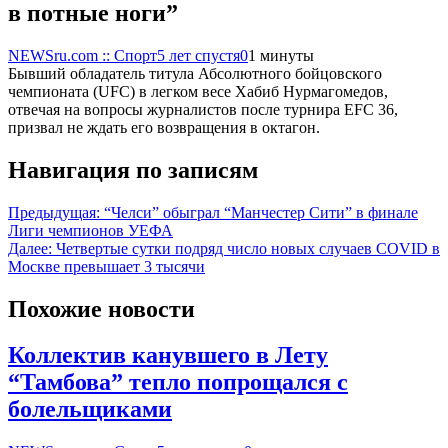
в потные ноги”
NEWSru.com :: Спорт
5 лет спустя
0
1 минуты
Бывший обладатель титула Абсолютного бойцовского
чемпионата (UFC) в легком весе Хабиб Нурмагомедов,
отвечая на вопросы журналистов после турнира EFC 36,
призвал не ждать его возвращения в октагон.
Навигация по записям
Предыдущая:
“Челси” обыграл “Манчестер Сити” в финале
Лиги чемпионов УЕФА
Далее:
Четвертые сутки подряд число новых случаев COVID в
Москве превышает 3 тысячи
Похожие новости
Коллектив канувшего в Лету
“Тамбова” тепло попрощался с
болельщиками