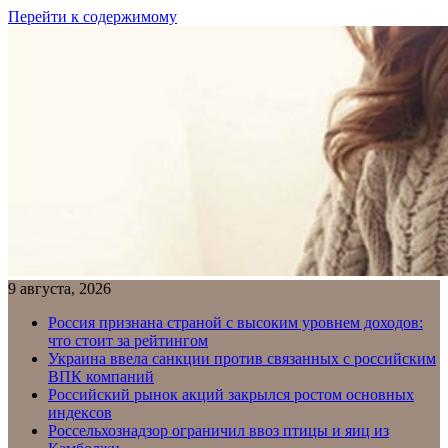
Перейти к содержимому
9 августа, 2026
Россия признана страной с высоким уровнем доходов:
что стоит за рейтингом
Украина ввела санкции против связанных с российским
ВПК компаний
Российский рынок акций закрылся ростом основных
индексов
Россельхознадзор ограничил ввоз птицы и яиц из