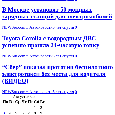
В Москве установят 50 мощных
зарядных станций для электромобилей
NEWSru.com :: Автоновости
5 лет спустя
0
Toyota Corolla с водородным ДВС
успешно прошла 24-часовую гонку
NEWSru.com :: Автоновости
5 лет спустя
0
“Сбер” показал прототип беспилотного
электротакси без места для водителя
(ВИДЕО)
NEWSru.com :: Автоновости
5 лет спустя
0
Август 2026
Пн
Вт
Ср
Чт
Пт
Сб
Вс
1
2
3
4
5
6
7
8
9