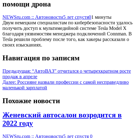
помощи дрона
NEWSru.com :: Автоновости
5 лет спустя
0
1 минуты
Двум немецким специалистам по кибербезопасности удалось
получить доступ к мультимедийной системе Tesla Model X
благодаря уязвимостям менеджера подключений Connman. В
Tesla решили проблему после того, как хакеры рассказали о
своих изысканиях.
Навигация по записям
Предыдущая:
“АвтоВАЗ” отчитался о четырехкратном росте
продаж в апреле
Далее:
Россияне назвали профессии с самой несправедливо
маленькой зарплатой
Похожие новости
Женевский автосалон возродится в
2022 году
NEWSru.com :: Автоновости
5 лет спустя
0