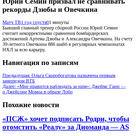
Юрий Семин призвал не сравнивать
рекорды Дзюбы и Овечкина
Матч ТВ
1 год спустя
0
1 минуты
Бывший главный тренер сборной России Юрий Семин
считает некорректными сравнения бомбардирских
достижений Артема Дзюбы и Александра Овечкина. На счету
39‑летнего Овечкина 886 шайб в регулярных чемпионатах
НХЛ за всю карьеру.
Навигация по записям
Предыдущая:
Ольга Скоробогатова назначена первым
зампредом ВТБ
Далее:
«Мне нравится наблюдать за ним»: Джеймс Ганн —
о Джейсоне Момоа в образе Лобо
Похожие новости
«ПСЖ» хочет подписать Родри, чтобы
отомстить «Реалу» за Диоманда — AS