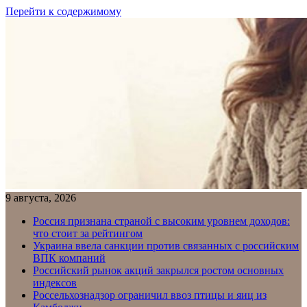
Перейти к содержимому
9 августа, 2026
Россия признана страной с высоким уровнем доходов:
что стоит за рейтингом
Украина ввела санкции против связанных с российским
ВПК компаний
Российский рынок акций закрылся ростом основных
индексов
Россельхознадзор ограничил ввоз птицы и яиц из