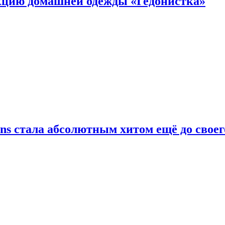
цию домашней одежды «Гедонистка»
ans стала абсолютным хитом ещё до своег