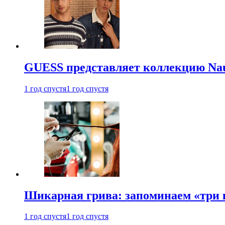
GUESS представляет коллекцию Nau
1 год спустя
1 год спустя
Шикарная грива: запоминаем «три
1 год спустя
1 год спустя