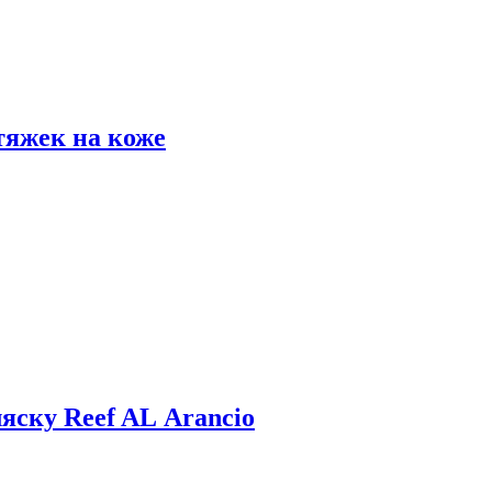
тяжек на коже
яску Reef AL Arancio