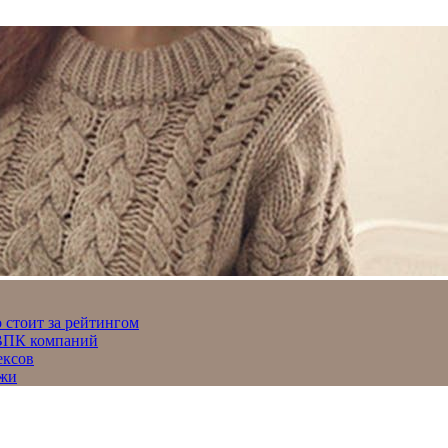
 стоит за рейтингом
 ВПК компаний
ексов
джи