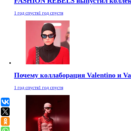
FASHION REBELS выпустил коллек
1 год спустя
1 год спустя
Почему коллаборация Valentino и V
1 год спустя
1 год спустя