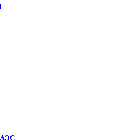
м
й АЭС