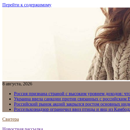
Перейти к содержимому
8 августа, 2026
Россия признана страной с высоким уровнем доходов: что
Украина ввела санкции против связанных с российским
Российский рынок акций закрылся ростом основных инд
Россельхознадзор ограничил ввоз птицы и яиц из Камбо
Свитера
Новостная рассылка