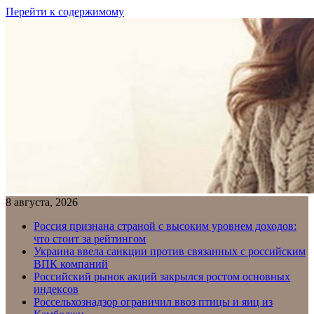
Перейти к содержимому
8 августа, 2026
Россия признана страной с высоким уровнем доходов:
что стоит за рейтингом
Украина ввела санкции против связанных с российским
ВПК компаний
Российский рынок акций закрылся ростом основных
индексов
Россельхознадзор ограничил ввоз птицы и яиц из