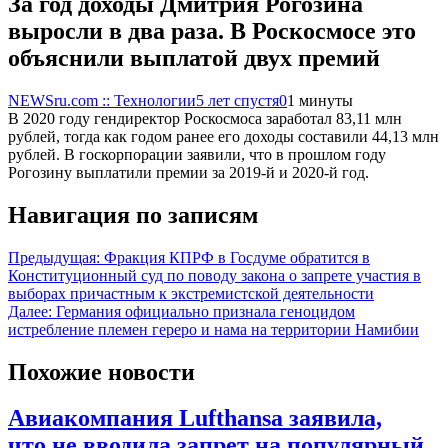
За год доходы Дмитрия Рогозина
выросли в два раза. В Роскосмосе это
объяснили выплатой двух премий
NEWSru.com :: Технологии
5 лет спустя
0
1 минуты
В 2020 году гендиректор Роскосмоса заработал 83,11 млн
рублей, тогда как годом ранее его доходы составили 44,13 млн
рублей. В госкорпорации заявили, что в прошлом году
Рогозину выплатили премии за 2019-й и 2020-й год.
Навигация по записям
Предыдущая:
Фракция КПРФ в Госдуме обратится в
Конституционный суд по поводу закона о запрете участия в
выборах причастным к экстремистской деятельности
Далее:
Германия официально признала геноцидом
истребление племен гереро и нама на территории Намибии
Похожие новости
Авиакомпания Lufthansa заявила,
что не вводила запрет на популярный