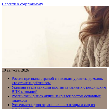
Перейти к содержимому
10 августа, 2026
Россия признана страной с высоким уровнем доходов:
что стоит за рейтингом
Украина ввела санкции против связанных с российским
ВПК компаний
Российский рынок акций закрылся ростом основных
индексов
Россельхознадзор ограничил ввоз птицы и яиц из