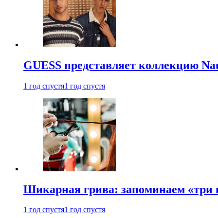
GUESS представляет коллекцию Nau
1 год спустя
1 год спустя
Шикарная грива: запоминаем «три
1 год спустя
1 год спустя