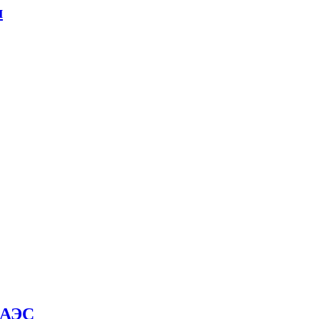
м
й АЭС