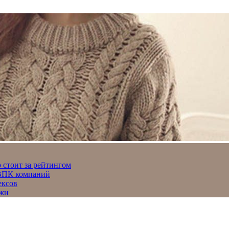
 стоит за рейтингом
 ВПК компаний
ексов
джи