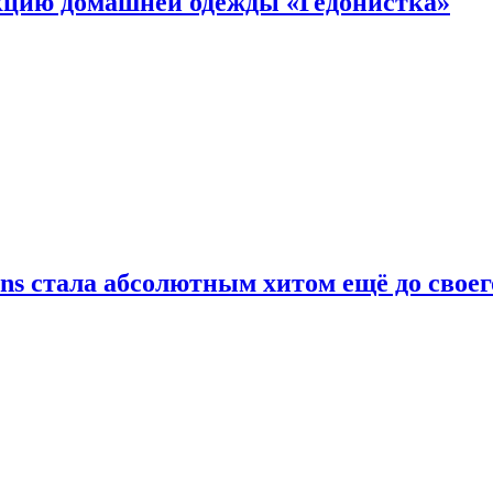
цию домашней одежды «Гедонистка»
ans стала абсолютным хитом ещё до своег