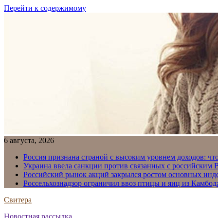
Перейти к содержимому
6 августа, 2026
Россия признана страной с высоким уровнем доходов: что
Украина ввела санкции против связанных с российским
Российский рынок акций закрылся ростом основных инд
Россельхознадзор ограничил ввоз птицы и яиц из Камбо
Свитера
Новостная рассылка