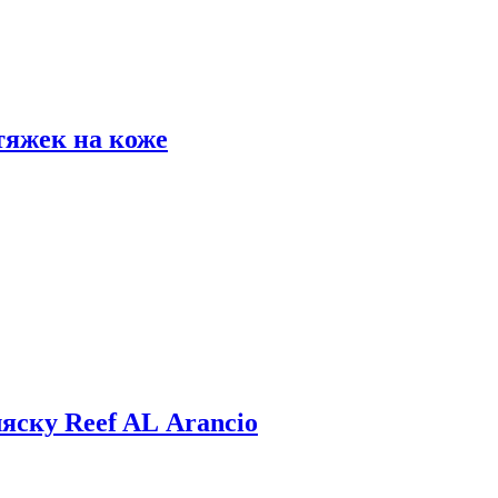
тяжек на коже
яску Reef AL Arancio