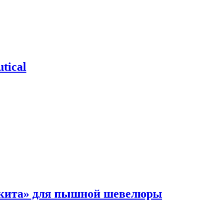
tical
 кита» для пышной шевелюры