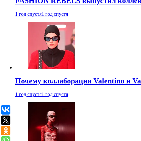
FASHION REBELS выпустил коллек
1 год спустя
1 год спустя
Почему коллаборация Valentino и V
1 год спустя
1 год спустя