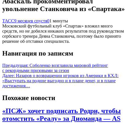
Абаскаль прокомментировал
увольнение Станковича из «Спартака»
ТАСС
9 месяцев спустя
0
1 минуты
Московский футбольный клуб «Спартак» вложил много
средств, но не добился никаких результатов под руководством
сербского тренера Деяна Станковича, поэтому было принято
решение об отставки специалиста.
Навигация по записям
Предыдущая:
Соболенко возглавила мировой рейтинг
с рекордными призовыми за сезон
Далее:
Назаров о возвращении игроков из Америки в КХЛ:
«Выступать на родине выгодно и в плане денег, и в плане
достижения…
Похожие новости
«ПСЖ» хочет подписать Родри, чтобы
отомстить «Реалу» за Диоманда — AS