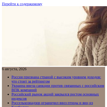
Перейти к содержимому
6 августа, 2026
Россия признана страной с высоким уровнем доходов:
что стоит за рейтингом
Украина ввела санкции против связанных с российским
ВПК компаний
Российский рынок акций закрылся ростом основных
индексов
Россельхознадзор ограничил ввоз птицы и яиц из