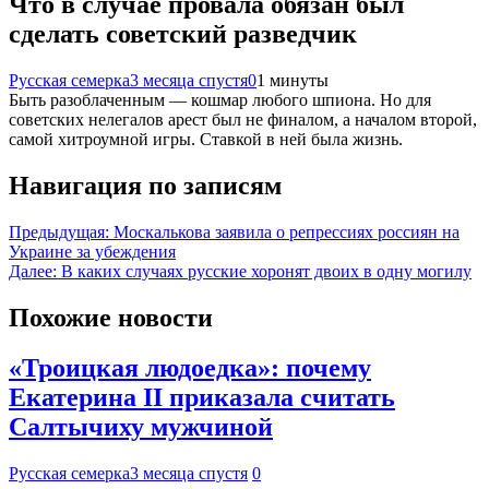
Что в случае провала обязан был
сделать советский разведчик
Русская семерка
3 месяца спустя
0
1 минуты
Быть разоблаченным — кошмар любого шпиона. Но для
советских нелегалов арест был не финалом, а началом второй,
самой хитроумной игры. Ставкой в ней была жизнь.
Навигация по записям
Предыдущая:
Москалькова заявила о репрессиях россиян на
Украине за убеждения
Далее:
В каких случаях русские хоронят двоих в одну могилу
Похожие новости
«Троицкая людоедка»: почему
Екатерина II приказала считать
Салтычиху мужчиной
Русская семерка
3 месяца спустя
0