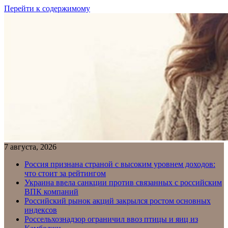
Перейти к содержимому
7 августа, 2026
Россия признана страной с высоким уровнем доходов:
что стоит за рейтингом
Украина ввела санкции против связанных с российским
ВПК компаний
Российский рынок акций закрылся ростом основных
индексов
Россельхознадзор ограничил ввоз птицы и яиц из