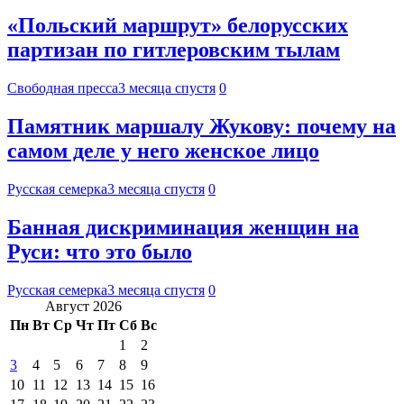
«Польский маршрут» белорусских
партизан по гитлеровским тылам
Свободная пресса
3 месяца спустя
0
Памятник маршалу Жукову: почему на
самом деле у него женское лицо
Русская семерка
3 месяца спустя
0
Банная дискриминация женщин на
Руси: что это было
Русская семерка
3 месяца спустя
0
Август 2026
Пн
Вт
Ср
Чт
Пт
Сб
Вс
1
2
3
4
5
6
7
8
9
10
11
12
13
14
15
16