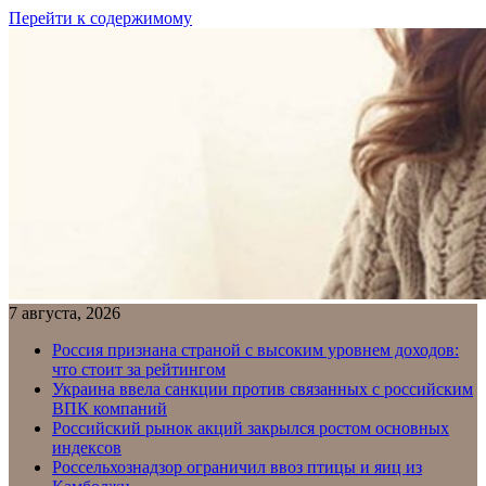
Перейти к содержимому
7 августа, 2026
Россия признана страной с высоким уровнем доходов:
что стоит за рейтингом
Украина ввела санкции против связанных с российским
ВПК компаний
Российский рынок акций закрылся ростом основных
индексов
Россельхознадзор ограничил ввоз птицы и яиц из