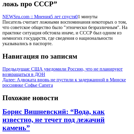
ложь про СССР”
NEWSru.com :: Мнения
5 лет спустя
0
1 минуты
Писатель считает ложными воспоминания некоторых о том,
что советское общество было "этнически безразличным". На
практике ситуация обстояла иначе, и СССР был одним из
немногих государств, где сведения о национальности
указывались в паспорте.
Навигация по записям
Предыдущая:
США уведомили Россию, что не планируют
возвращаться в ДОН
Далее:
Адвоката вновь не пустили к задержанной в Минске
россиянке Софье Сапега
Похожие новости
Борис Вишневский: “Вода, как
известно, не течет под лежачий
камень”