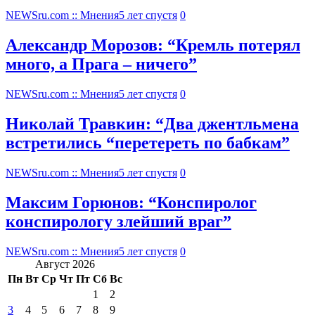
NEWSru.com :: Мнения
5 лет спустя
0
Александр Морозов: “Кремль потерял
много, а Прага – ничего”
NEWSru.com :: Мнения
5 лет спустя
0
Николай Травкин: “Два джентльмена
встретились “перетереть по бабкам”
NEWSru.com :: Мнения
5 лет спустя
0
Максим Горюнов: “Конспиролог
конспирологу злейший враг”
NEWSru.com :: Мнения
5 лет спустя
0
Август 2026
Пн
Вт
Ср
Чт
Пт
Сб
Вс
1
2
3
4
5
6
7
8
9