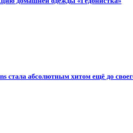
цию домашней одежды «Гедонистка»
ans стала абсолютным хитом ещё до своег