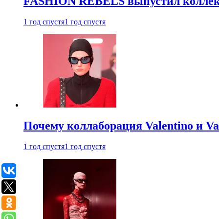
FASHION REBELS выпустил коллек
1 год спустя
1 год спустя
Почему коллаборация Valentino и V
1 год спустя
1 год спустя