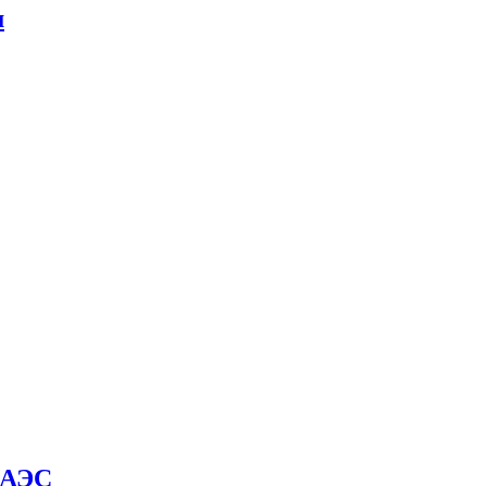
м
й АЭС