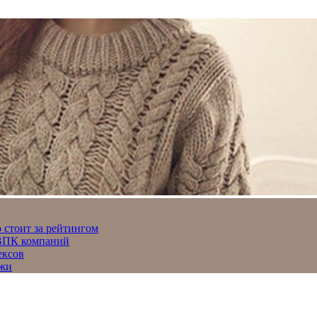
 стоит за рейтингом
 ВПК компаний
ексов
джи