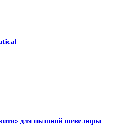
tical
 кита» для пышной шевелюры