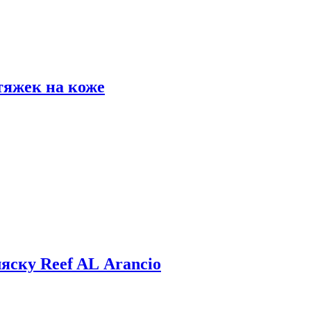
тяжек на коже
яску Reef AL Arancio