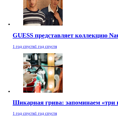
GUESS представляет коллекцию Nau
1 год спустя
1 год спустя
Шикарная грива: запоминаем «три
1 год спустя
1 год спустя