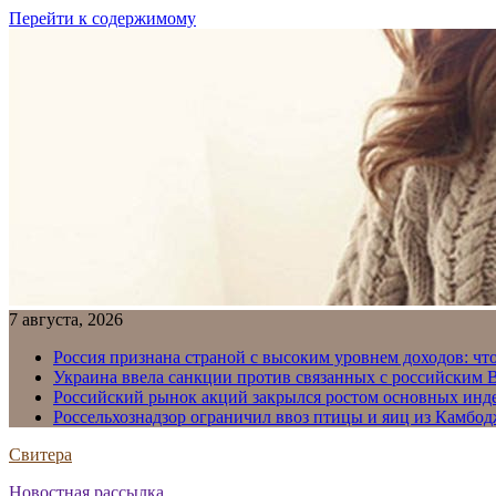
Перейти к содержимому
7 августа, 2026
Россия признана страной с высоким уровнем доходов: что
Украина ввела санкции против связанных с российским
Российский рынок акций закрылся ростом основных инд
Россельхознадзор ограничил ввоз птицы и яиц из Камбо
Свитера
Новостная рассылка