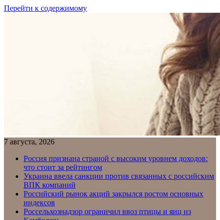
Перейти к содержимому
7 августа, 2026
Россия признана страной с высоким уровнем доходов:
что стоит за рейтингом
Украина ввела санкции против связанных с российским
ВПК компаний
Российский рынок акций закрылся ростом основных
индексов
Россельхознадзор ограничил ввоз птицы и яиц из