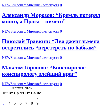
NEWSru.com :: Мнения
5 лет спустя
0
Александр Морозов: “Кремль потерял
много, а Прага – ничего”
NEWSru.com :: Мнения
5 лет спустя
0
Николай Травкин: “Два джентльмена
встретились “перетереть по бабкам”
NEWSru.com :: Мнения
5 лет спустя
0
Максим Горюнов: “Конспиролог
конспирологу злейший враг”
NEWSru.com :: Мнения
5 лет спустя
0
Август 2026
Пн
Вт
Ср
Чт
Пт
Сб
Вс
1
2
3
4
5
6
7
8
9