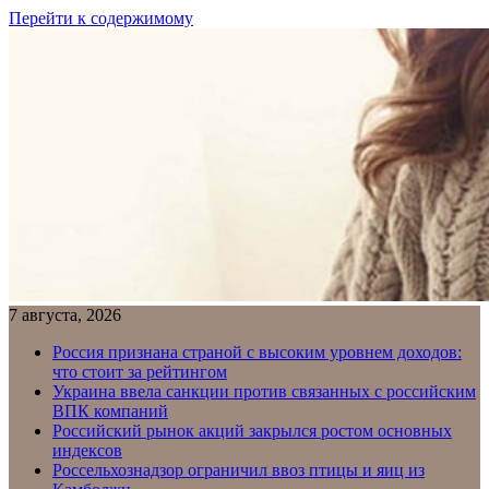
Перейти к содержимому
7 августа, 2026
Россия признана страной с высоким уровнем доходов:
что стоит за рейтингом
Украина ввела санкции против связанных с российским
ВПК компаний
Российский рынок акций закрылся ростом основных
индексов
Россельхознадзор ограничил ввоз птицы и яиц из