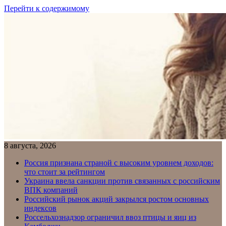
Перейти к содержимому
8 августа, 2026
Россия признана страной с высоким уровнем доходов:
что стоит за рейтингом
Украина ввела санкции против связанных с российским
ВПК компаний
Российский рынок акций закрылся ростом основных
индексов
Россельхознадзор ограничил ввоз птицы и яиц из