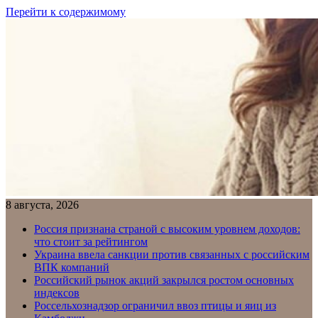
Перейти к содержимому
8 августа, 2026
Россия признана страной с высоким уровнем доходов:
что стоит за рейтингом
Украина ввела санкции против связанных с российским
ВПК компаний
Российский рынок акций закрылся ростом основных
индексов
Россельхознадзор ограничил ввоз птицы и яиц из