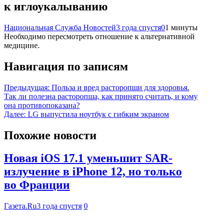
к иглоукалыванию
Национальная Служба Новостей
3 года спустя
0
1 минуты
Необходимо пересмотреть отношение к альтернативной
медицине.
Навигация по записям
Предыдущая:
Польза и вред расторопши для здоровья.
Так ли полезна расторопша, как принято считать, и кому
она противопоказана?
Далее:
LG выпустила ноутбук с гибким экраном
Похожие новости
Новая iOS 17.1 уменьшит SAR-
излучение в iPhone 12, но только
во Франции
Газета.Ru
3 года спустя
0