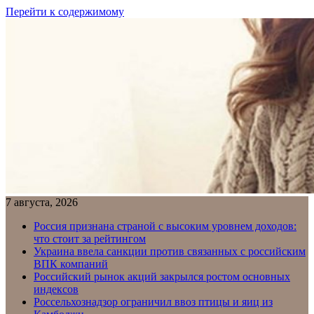
Перейти к содержимому
7 августа, 2026
Россия признана страной с высоким уровнем доходов:
что стоит за рейтингом
Украина ввела санкции против связанных с российским
ВПК компаний
Российский рынок акций закрылся ростом основных
индексов
Россельхознадзор ограничил ввоз птицы и яиц из