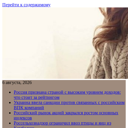
Перейти к содержимому
6 августа, 2026
Россия признана страной с высоким уровнем доходов:
что стоит за рейтингом
Украина ввела санкции против связанных с российским
ВПК компаний
Российский рынок акций закрылся ростом основных
индексов
Россельхознадзор ограничил ввоз птицы и яиц из