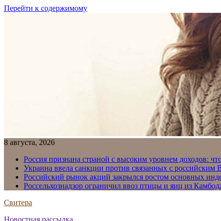
Перейти к содержимому
8 августа, 2026
Россия признана страной с высоким уровнем доходов: что
Украина ввела санкции против связанных с российским
Российский рынок акций закрылся ростом основных инд
Россельхознадзор ограничил ввоз птицы и яиц из Камбо
Свитера
Новостная рассылка