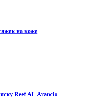
тяжек на коже
яску Reef AL Arancio