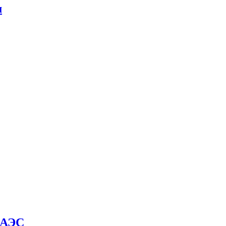
м
й АЭС