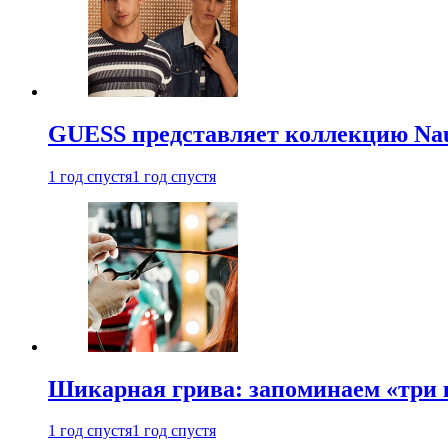
GUESS представляет коллекцию Nau
1 год спустя
1 год спустя
Шикарная грива: запоминаем «три
1 год спустя
1 год спустя