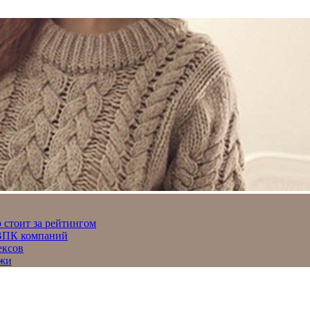
 стоит за рейтингом
 ВПК компаний
ексов
джи