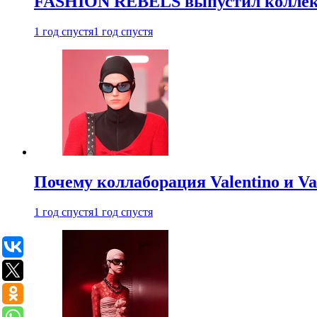
FASHION REBELS выпустил коллек
1 год спустя
1 год спустя
Почему коллаборация Valentino и V
1 год спустя
1 год спустя