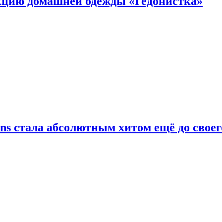
цию домашней одежды «Гедонистка»
ans стала абсолютным хитом ещё до своег