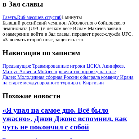
в Зал славы
Газета.Ru
9 месяцев спустя
0
1 минуты
Бывший российский чемпион Абсолютного бойцовского
чемпионата (UFC) в легком весе Ислам Махачев заявил
о намерении войти в Зал славы, передает пресс-служба UFC.
«Завоевать второй пояс, защитить его.
Навигация по записям
Предыдущая:
Травмированные игроки ЦСКА Акинфеев,
Матеус Алвес и Мойзес провели тренировку на поле
Далее:
Молодежная сборная России обыграла команду Ирана
на старте международного турнира в Киргизии
Похожие новости
«Я упал на самое дно. Всё было
ужасно». Джон Джонс вспомнил, как
чуть не покончил с собой