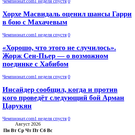
Чемпионат.com
1 неделя спустя
0
Хорхе Масвидаль оценил шансы Гарри
в бою с Махачевым
Чемпионат.com
1 неделя спустя
0
«Хорошо, что этого не случилось».
Жорж Сен-Пьер — о возможном
поединке с Хабибом
Чемпионат.com
1 неделя спустя
0
Инсайдер сообщил, когда и против
кого проведёт следующий бой Арман
Царукян
Чемпионат.com
1 неделя спустя
0
Август 2026
Пн
Вт
Ср
Чт
Пт
Сб
Вс