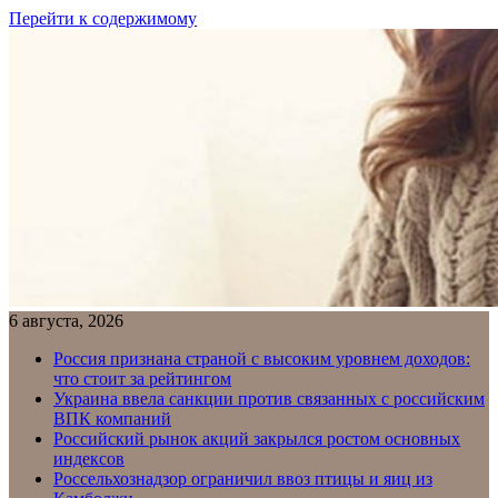
Перейти к содержимому
6 августа, 2026
Россия признана страной с высоким уровнем доходов:
что стоит за рейтингом
Украина ввела санкции против связанных с российским
ВПК компаний
Российский рынок акций закрылся ростом основных
индексов
Россельхознадзор ограничил ввоз птицы и яиц из