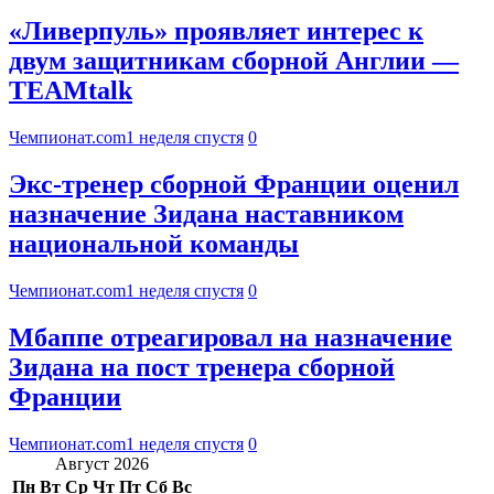
«Ливерпуль» проявляет интерес к
двум защитникам сборной Англии —
TEAMtalk
Чемпионат.com
1 неделя спустя
0
Экс-тренер сборной Франции оценил
назначение Зидана наставником
национальной команды
Чемпионат.com
1 неделя спустя
0
Мбаппе отреагировал на назначение
Зидана на пост тренера сборной
Франции
Чемпионат.com
1 неделя спустя
0
Август 2026
Пн
Вт
Ср
Чт
Пт
Сб
Вс