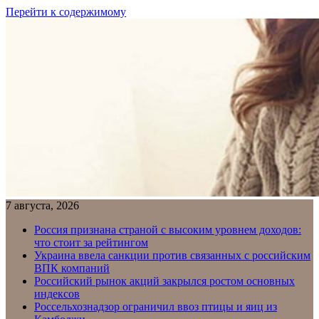
Перейти к содержимому
7 августа, 2026
Россия признана страной с высоким уровнем доходов:
что стоит за рейтингом
Украина ввела санкции против связанных с российским
ВПК компаний
Российский рынок акций закрылся ростом основных
индексов
Россельхознадзор ограничил ввоз птицы и яиц из