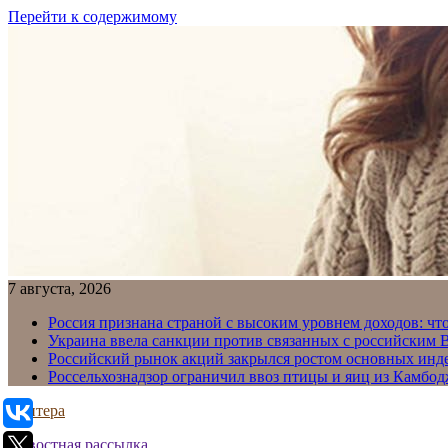
Перейти к содержимому
7 августа, 2026
Россия признана страной с высоким уровнем доходов: что
Украина ввела санкции против связанных с российским
Российский рынок акций закрылся ростом основных инд
Россельхознадзор ограничил ввоз птицы и яиц из Камбо
Свитера
Новостная рассылка