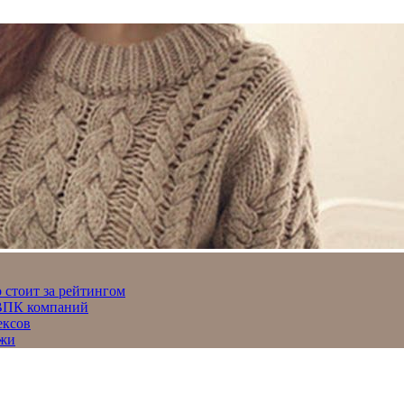
 стоит за рейтингом
 ВПК компаний
ексов
джи