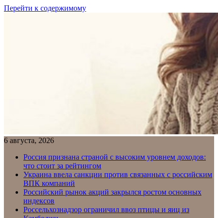
Перейти к содержимому
6 августа, 2026
Россия признана страной с высоким уровнем доходов:
что стоит за рейтингом
Украина ввела санкции против связанных с российским
ВПК компаний
Российский рынок акций закрылся ростом основных
индексов
Россельхознадзор ограничил ввоз птицы и яиц из