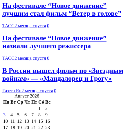
На фестивале “Новое движение”
лучшим стал фильм “Ветер в голове”
ТАСС
2 месяца спустя
0
На фестивале “Новое движение”
назвали лучшего режиссера
ТАСС
2 месяца спустя
0
В России вышел фильм по «Звездным
войнам» — «Мандалорец и Грогу»
Газета.Ru
2 месяца спустя
0
Август 2026
Пн
Вт
Ср
Чт
Пт
Сб
Вс
1
2
3
4
5
6
7
8
9
10
11
12
13
14
15
16
17
18
19
20
21
22
23