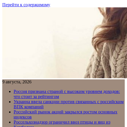
Перейти к содержимому
9 августа, 2026
Россия признана страной с высоким уровнем доходов:
что стоит за рейтингом
Украина ввела санкции против связанных с российским
ВПК компаний
Российский рынок акций закрылся ростом основных
индексов
Россельхознадзор ограничил ввоз птицы и яиц из