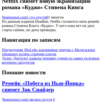
Netflix снимет новую экранизацию
романа «Куджо» Стивена Кинга
Чемпионат.com
1 год спустя
0
1 минуты
По данным издания Deadline, Netflix готовится снять ремейк
романа Стивена Кинга «Куджо». У него пока нет ни дата
старта съёмок, ни даты премьеры.
Навигация по записям
Предыдущая:
BioLetts: карликовые лемуры с Мадагаскара
обращают вспять старение клеток
Далее:
Диетолог назвала черемшу одним из самых полезных
весенних продуктов
Похожие новости
Ремейк «Побега из Нью-Йорка»
снимет Зак Снайдер
Чемпионат.com
2 месяца спустя
0