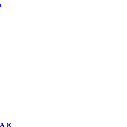
м
й АЭС