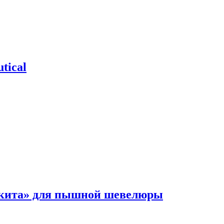
tical
 кита» для пышной шевелюры