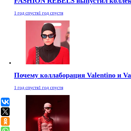
FASHION REBELS выпустил коллек
1 год спустя
1 год спустя
Почему коллаборация Valentino и V
1 год спустя
1 год спустя