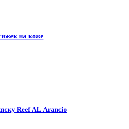
тяжек на коже
яску Reef AL Arancio