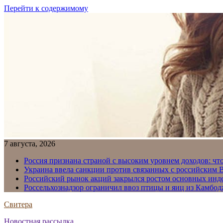
Перейти к содержимому
7 августа, 2026
Россия признана страной с высоким уровнем доходов: что
Украина ввела санкции против связанных с российским
Российский рынок акций закрылся ростом основных инд
Россельхознадзор ограничил ввоз птицы и яиц из Камбо
Свитера
Новостная рассылка