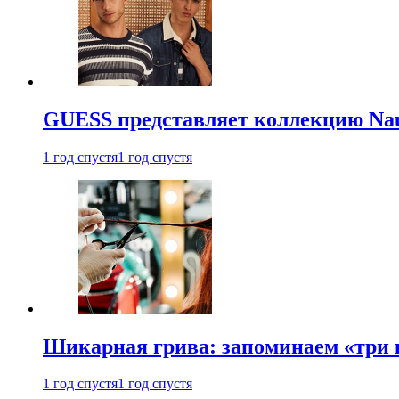
GUESS представляет коллекцию Nau
1 год спустя
1 год спустя
Шикарная грива: запоминаем «три
1 год спустя
1 год спустя