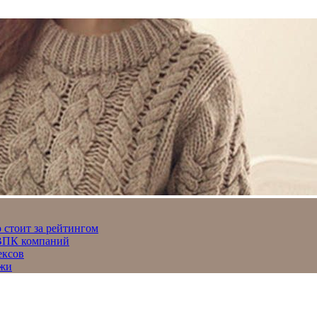
 стоит за рейтингом
 ВПК компаний
ексов
джи