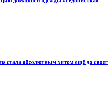
цию домашней одежды «Гедонистка»
ans стала абсолютным хитом ещё до своег