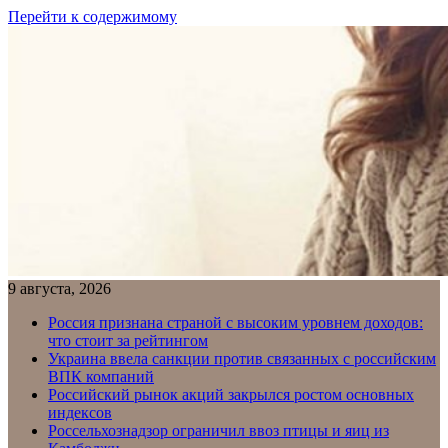
Перейти к содержимому
9 августа, 2026
Россия признана страной с высоким уровнем доходов:
что стоит за рейтингом
Украина ввела санкции против связанных с российским
ВПК компаний
Российский рынок акций закрылся ростом основных
индексов
Россельхознадзор ограничил ввоз птицы и яиц из