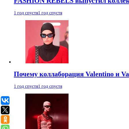
FASHION REBELS выпустил коллек
1 год спустя
1 год спустя
Почему коллаборация Valentino и V
1 год спустя
1 год спустя