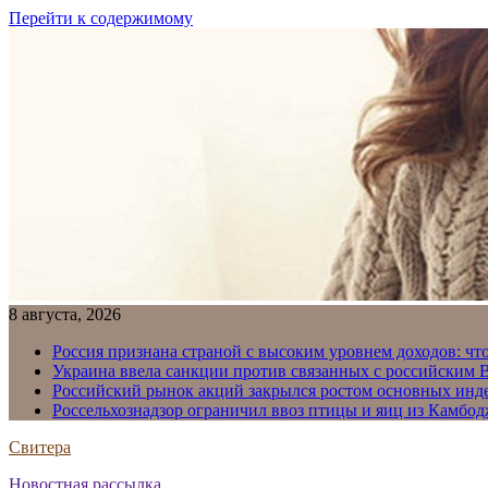
Перейти к содержимому
8 августа, 2026
Россия признана страной с высоким уровнем доходов: что
Украина ввела санкции против связанных с российским
Российский рынок акций закрылся ростом основных инд
Россельхознадзор ограничил ввоз птицы и яиц из Камбо
Свитера
Новостная рассылка