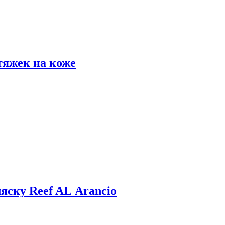
тяжек на коже
яску Reef AL Arancio