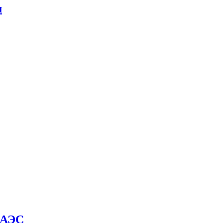
м
й АЭС