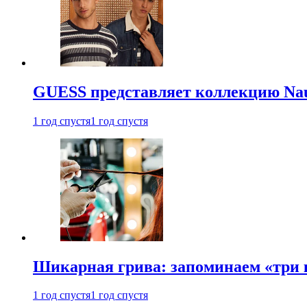
GUESS представляет коллекцию Nau
1 год спустя
1 год спустя
Шикарная грива: запоминаем «три
1 год спустя
1 год спустя