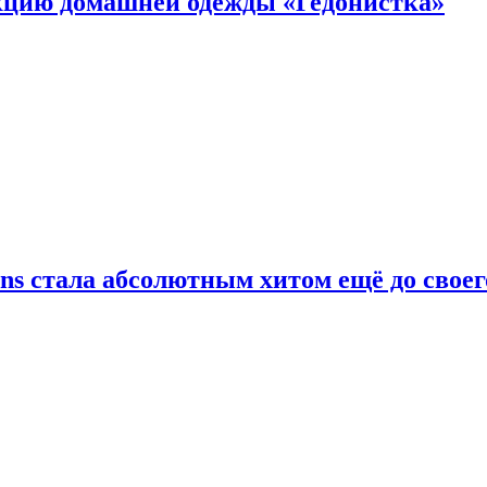
цию домашней одежды «Гедонистка»
ans стала абсолютным хитом ещё до своег