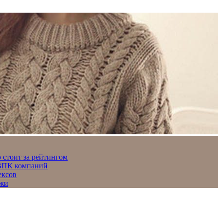
 стоит за рейтингом
 ВПК компаний
ексов
джи