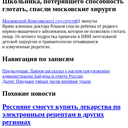
Школьника, потерявшего способность
глотать, спасли московские хирурги
Московский Комсомолец
1 год спустя
0
1 минуты
Врачи клиники доктора Рошаля спасли ребенка от редкого
нервно-мышечного заболевания, которое не позволяло глотать
пищу. 16-летнего подростка привезли в НИИ неотложной
детской хирургии и травматологии отчаявшиеся
и измученные родители.
Навигация по записям
Предыдущая:
Лавров рассказал о наглом предложении
администрации Байдена и ответе России
Далее:
Продажи умных часов впервые упали
Похожие новости
Россияне смогут купить лекарства по
электронным рецептам в других
регионах