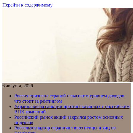
Перейти к содержимому
6 августа, 2026
Россия признана страной с высоким уровнем доходов:
что стоит за рейтингом
Украина ввела санкции против связанных с российским
ВПК компаний
Российский рынок акций закрылся ростом основных
индексов
Россельхознадзор ограничил ввоз птицы и яиц из