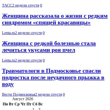
ТАСС
2 недели спустя
0
Женщина рассказала о жизни с редким
синдромом «спящей красавицы»
Lenta.ru
2 недели спустя
0
Женщина с редкой болезнью стала
лечиться укусами роя пчел
Lenta.ru
2 недели спустя
0
Травматологи в Подмосковье спасли
подростка после неудачного прыжка в
воду
Вести Подмосковья
2 недели спустя
0
Август 2026
Пн
Вт
Ср
Чт
Пт
Сб
Вс
1
2