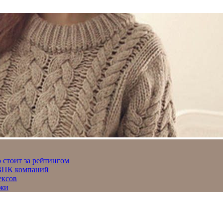
 стоит за рейтингом
 ВПК компаний
ексов
джи