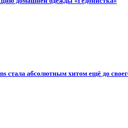
цию домашней одежды «Гедонистка»
ans стала абсолютным хитом ещё до своег