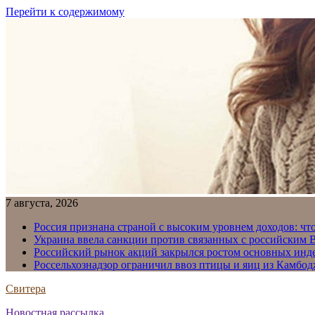
Перейти к содержимому
7 августа, 2026
Россия признана страной с высоким уровнем доходов: что
Украина ввела санкции против связанных с российским
Российский рынок акций закрылся ростом основных инд
Россельхознадзор ограничил ввоз птицы и яиц из Камбо
Свитера
Новостная рассылка