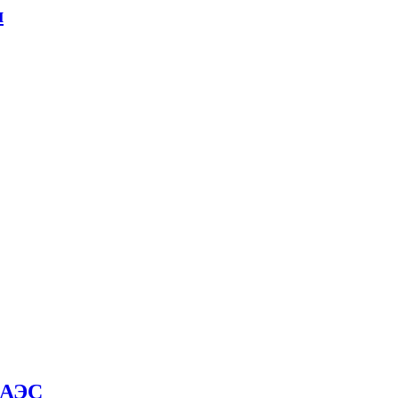
м
й АЭС