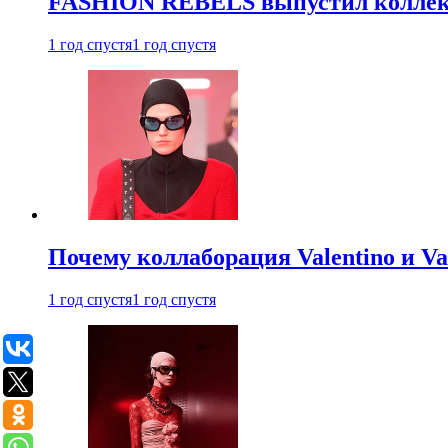
FASHION REBELS выпустил коллек
1 год спустя
1 год спустя
Почему коллаборация Valentino и V
1 год спустя
1 год спустя