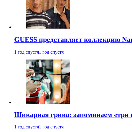
GUESS представляет коллекцию Nau
1 год спустя
1 год спустя
Шикарная грива: запоминаем «три
1 год спустя
1 год спустя