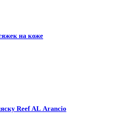
тяжек на коже
яску Reef AL Arancio