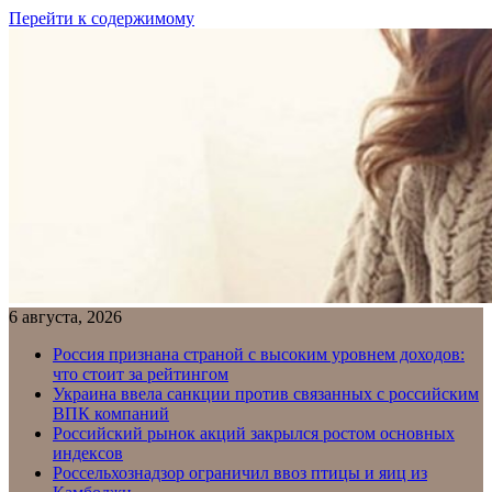
Перейти к содержимому
6 августа, 2026
Россия признана страной с высоким уровнем доходов:
что стоит за рейтингом
Украина ввела санкции против связанных с российским
ВПК компаний
Российский рынок акций закрылся ростом основных
индексов
Россельхознадзор ограничил ввоз птицы и яиц из