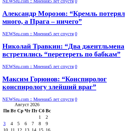
NEWSru.com :: Мнения
5 лет спустя
0
Александр Морозов: “Кремль потерял
много, а Прага – ничего”
NEWSru.com :: Мнения
5 лет спустя
0
Николай Травкин: “Два джентльмена
встретились “перетереть по бабкам”
NEWSru.com :: Мнения
5 лет спустя
0
Максим Горюнов: “Конспиролог
конспирологу злейший враг”
NEWSru.com :: Мнения
5 лет спустя
0
Август 2026
Пн
Вт
Ср
Чт
Пт
Сб
Вс
1
2
3
4
5
6
7
8
9
10
11
12
13
14
15
16