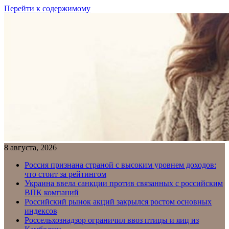
Перейти к содержимому
8 августа, 2026
Россия признана страной с высоким уровнем доходов:
что стоит за рейтингом
Украина ввела санкции против связанных с российским
ВПК компаний
Российский рынок акций закрылся ростом основных
индексов
Россельхознадзор ограничил ввоз птицы и яиц из